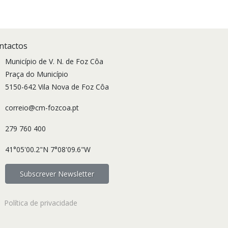
ntactos
Município de V. N. de Foz Côa
Praça do Município
5150-642 Vila Nova de Foz Côa
correio@cm-fozcoa.pt
279 760 400
41°05'00.2"N 7°08'09.6"W
Subscrever Newsletter
Política de privacidade