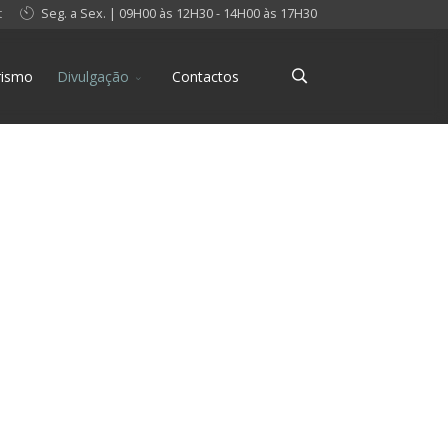
t
Seg. a Sex. | 09H00 às 12H30 - 14H00 às 17H30
rismo
Divulgação
Contactos