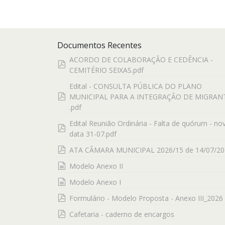
Documentos Recentes
ACORDO DE COLABORAÇÃO E CEDÊNCIA -
pdf
CEMITÉRIO SEIXAS.pdf
Edital - CONSULTA PÚBLICA DO PLANO
pdf
MUNICIPAL PARA A INTEGRAÇÃO DE MIGRAN
.pdf
Edital Reunião Ordinária - Falta de quórum - no
pdf
data 31-07.pdf
pdf
ATA CÂMARA MUNICIPAL 2026/15 de 14/07/20
documento
Modelo Anexo II
documento
Modelo Anexo I
pdf
Formulário - Modelo Proposta - Anexo III_2026
pdf
Cafetaria - caderno de encargos