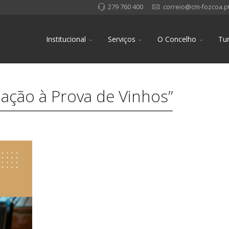
279 760 400
correio@cm-fozcoa.p
Institucional
Serviços
O Concelho
Tu
iação à Prova de Vinhos”