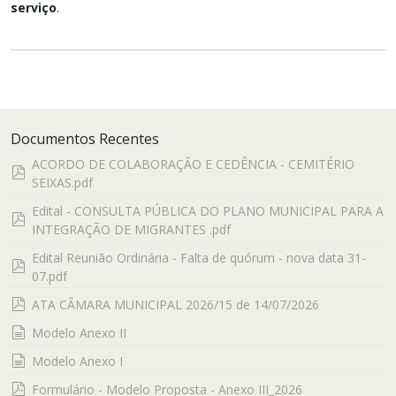
serviço
.
Documentos Recentes
ACORDO DE COLABORAÇÃO E CEDÊNCIA - CEMITÉRIO
pdf
SEIXAS.pdf
Edital - CONSULTA PÚBLICA DO PLANO MUNICIPAL PARA A
pdf
INTEGRAÇÃO DE MIGRANTES .pdf
Edital Reunião Ordinária - Falta de quórum - nova data 31-
pdf
07.pdf
pdf
ATA CÂMARA MUNICIPAL 2026/15 de 14/07/2026
documento
Modelo Anexo II
documento
Modelo Anexo I
pdf
Formulário - Modelo Proposta - Anexo III_2026