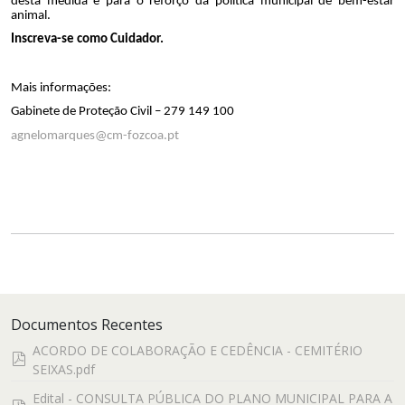
desta medida e para o reforço da política municipal de bem-estar
animal.
Inscreva-se como Cuidador.
Mais informações:
Gabinete de Proteção Civil – 279 149 100
agnelomarques@cm-fozcoa.pt
Documentos Recentes
ACORDO DE COLABORAÇÃO E CEDÊNCIA - CEMITÉRIO
pdf
SEIXAS.pdf
Edital - CONSULTA PÚBLICA DO PLANO MUNICIPAL PARA A