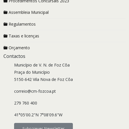
Procedimentos Concursais 2023
Assembleia Municipal
Regulamentos
Taxas e licenças
Orçamento
Contactos
Município de V. N. de Foz Côa
Praça do Município
5150-642 Vila Nova de Foz Côa
correio@cm-fozcoa.pt
279 760 400
41°05'00.2"N 7°08'09.6"W
Subscrever Newsletter