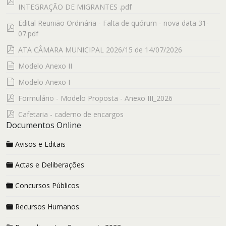
pdf
INTEGRAÇÃO DE MIGRANTES .pdf
Edital Reunião Ordinária - Falta de quórum - nova data 31-
pdf
07.pdf
pdf
ATA CÂMARA MUNICIPAL 2026/15 de 14/07/2026
documento
Modelo Anexo II
documento
Modelo Anexo I
pdf
Formulário - Modelo Proposta - Anexo III_2026
pdf
Cafetaria - caderno de encargos
Documentos Online
Avisos e Editais
Actas e Deliberações
Concursos Públicos
Recursos Humanos