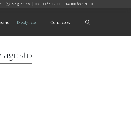
t
Seg. a Sex. | 09H00 às 12H30 - 14H00 às 17H30
rismo
Divulgação
Contactos
e agosto