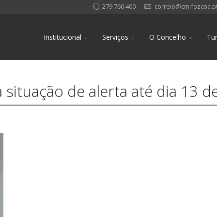
279 760 400
correio@cm-fozcoa.p
Institucional
Serviços
O Concelho
Tu
situação de alerta até dia 13 d