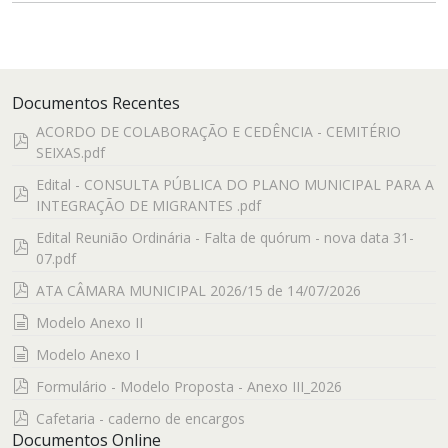
Documentos Recentes
ACORDO DE COLABORAÇÃO E CEDÊNCIA - CEMITÉRIO
pdf
SEIXAS.pdf
Edital - CONSULTA PÚBLICA DO PLANO MUNICIPAL PARA A
pdf
INTEGRAÇÃO DE MIGRANTES .pdf
Edital Reunião Ordinária - Falta de quórum - nova data 31-
pdf
07.pdf
pdf
ATA CÂMARA MUNICIPAL 2026/15 de 14/07/2026
documento
Modelo Anexo II
documento
Modelo Anexo I
pdf
Formulário - Modelo Proposta - Anexo III_2026
pdf
Cafetaria - caderno de encargos
Documentos Online