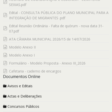
pdf
SEIXAS.pdf
Edital - CONSULTA PÚBLICA DO PLANO MUNICIPAL PARA A
pdf
INTEGRAÇÃO DE MIGRANTES .pdf
Edital Reunião Ordinária - Falta de quórum - nova data 31-
pdf
07.pdf
pdf
ATA CÂMARA MUNICIPAL 2026/15 de 14/07/2026
documento
Modelo Anexo II
documento
Modelo Anexo I
pdf
Formulário - Modelo Proposta - Anexo III_2026
pdf
Cafetaria - caderno de encargos
Documentos Online
Avisos e Editais
Actas e Deliberações
Concursos Públicos