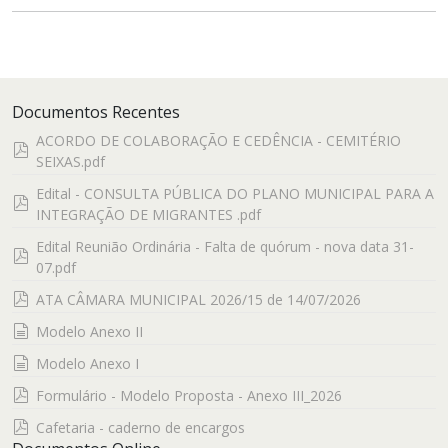
Documentos Recentes
ACORDO DE COLABORAÇÃO E CEDÊNCIA - CEMITÉRIO
pdf
SEIXAS.pdf
Edital - CONSULTA PÚBLICA DO PLANO MUNICIPAL PARA A
pdf
INTEGRAÇÃO DE MIGRANTES .pdf
Edital Reunião Ordinária - Falta de quórum - nova data 31-
pdf
07.pdf
pdf
ATA CÂMARA MUNICIPAL 2026/15 de 14/07/2026
documento
Modelo Anexo II
documento
Modelo Anexo I
pdf
Formulário - Modelo Proposta - Anexo III_2026
pdf
Cafetaria - caderno de encargos