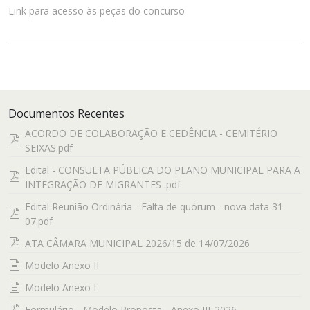
Link para acesso às peças do concurso
Documentos Recentes
ACORDO DE COLABORAÇÃO E CEDÊNCIA - CEMITÉRIO
pdf
SEIXAS.pdf
Edital - CONSULTA PÚBLICA DO PLANO MUNICIPAL PARA A
pdf
INTEGRAÇÃO DE MIGRANTES .pdf
Edital Reunião Ordinária - Falta de quórum - nova data 31-
pdf
07.pdf
pdf
ATA CÂMARA MUNICIPAL 2026/15 de 14/07/2026
documento
Modelo Anexo II
documento
Modelo Anexo I
pdf
Formulário - Modelo Proposta - Anexo III_2026