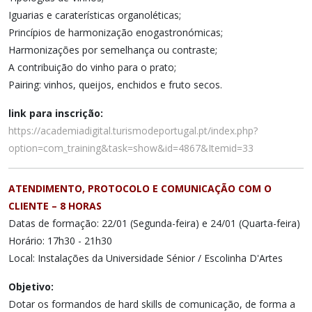
Iguarias e caraterísticas organoléticas;
Princípios de harmonização enogastronómicas;
Harmonizações por semelhança ou contraste;
A contribuição do vinho para o prato;
Pairing: vinhos, queijos, enchidos e fruto secos.
link para inscrição:
https://academiadigital.turismodeportugal.pt/index.php?
option=com_training&task=show&id=4867&Itemid=33
ATENDIMENTO, PROTOCOLO E COMUNICAÇÃO COM O
CLIENTE – 8 HORAS
Datas de formação: 22/01 (Segunda-feira) e 24/01 (Quarta-feira)
Horário: 17h30 - 21h30
Local: Instalações da Universidade Sénior / Escolinha D'Artes
Objetivo:
Dotar os formandos de hard skills de comunicação, de forma a