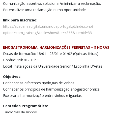
Comunicação assertiva; solucionar/minimizar a reclamação;
Potencializar uma reclamação numa oportunidade.
link para inscrição:
https://academiadigital.turismodeportugal.pt/index.php?
option=com_training&task=show&id=4865&Itemid=33
ENOGASTRONOMIA: HARMONIZAÇÕES PERFEITAS – 9 HORAS
Datas de formação: 18/01 - 25/01 e 01/02 (Quintas-feiras)
Horário: 15h30 - 18h30
Local: Instalações da Universidade Sénior / Escolinha D'Artes
Objetivos
:
Conhecer as diferentes tipologias de vinhos
Conhecer os princípios de harmonização enogastronómica
Explorar a harmonização entre vinhos e iguarias
Conteúdo Programático:
Tipologias de Vinhos;