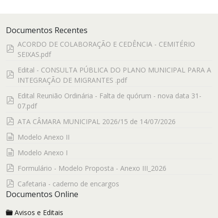
Documentos Recentes
ACORDO DE COLABORAÇÃO E CEDÊNCIA - CEMITÉRIO
pdf
SEIXAS.pdf
Edital - CONSULTA PÚBLICA DO PLANO MUNICIPAL PARA A
pdf
INTEGRAÇÃO DE MIGRANTES .pdf
Edital Reunião Ordinária - Falta de quórum - nova data 31-
pdf
07.pdf
pdf
ATA CÂMARA MUNICIPAL 2026/15 de 14/07/2026
documento
Modelo Anexo II
documento
Modelo Anexo I
pdf
Formulário - Modelo Proposta - Anexo III_2026
pdf
Cafetaria - caderno de encargos
Documentos Online
Avisos e Editais