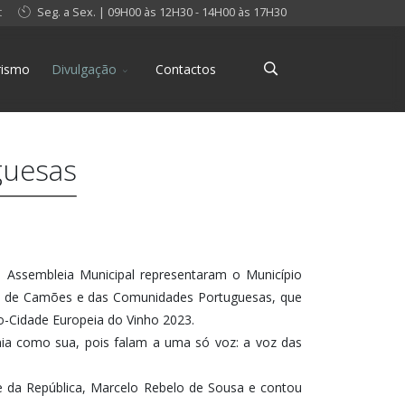
t
Seg. a Sex. | 09H00 às 12H30 - 14H00 às 17H30
rismo
Divulgação
Contactos
guesas
a Assembleia Municipal representaram o Município
, de Camões e das Comunidades Portuguesas, que
-Cidade Europeia do Vinho 2023.
ia como sua, pois falam a uma só voz: a voz das
nte da República, Marcelo Rebelo de Sousa e contou