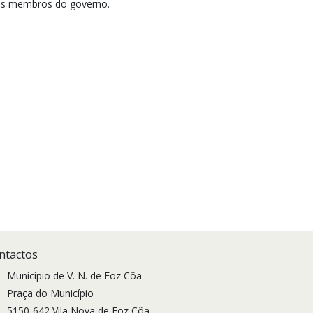
ios membros do governo.
ntactos
Município de V. N. de Foz Côa
Praça do Município
5150-642 Vila Nova de Foz Côa