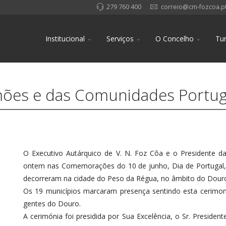
279 760 400
correio@cm-fozcoa.p
Institucional
Serviços
O Concelho
Tu
amões e das Comunidades Portu
O Executivo Autárquico de V. N. Foz Côa e o Presidente d
ontem nas Comemorações do 10 de junho, Dia de Portugal
decorreram na cidade do Peso da Régua, no âmbito do Douro
Os 19 municípios marcaram presença sentindo esta cerimon
gentes do Douro.
A cerimónia foi presidida por Sua Excelência, o Sr. Preside