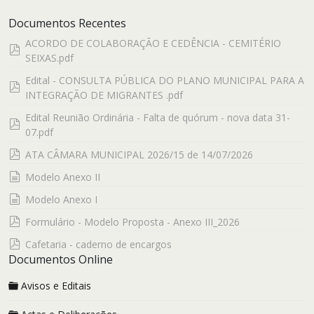
Documentos Recentes
ACORDO DE COLABORAÇÃO E CEDÊNCIA - CEMITÉRIO
pdf
SEIXAS.pdf
Edital - CONSULTA PÚBLICA DO PLANO MUNICIPAL PARA A
pdf
INTEGRAÇÃO DE MIGRANTES .pdf
Edital Reunião Ordinária - Falta de quórum - nova data 31-
pdf
07.pdf
pdf
ATA CÂMARA MUNICIPAL 2026/15 de 14/07/2026
documento
Modelo Anexo II
documento
Modelo Anexo I
pdf
Formulário - Modelo Proposta - Anexo III_2026
pdf
Cafetaria - caderno de encargos
Documentos Online
Avisos e Editais