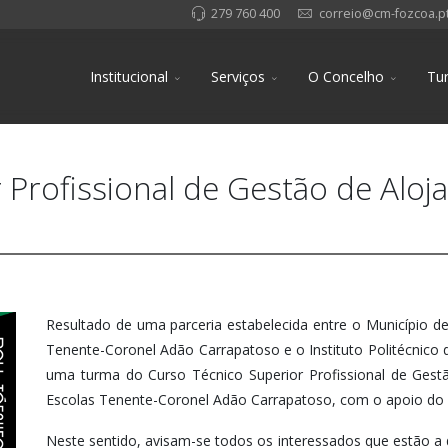
279 760 400
correio@cm-fozcoa.p
Institucional
Serviços
O Concelho
Tu
 Profissional de Gestão de Aloj
Resultado de uma parceria estabelecida entre o Município 
Tenente-Coronel Adão Carrapatoso e o Instituto Politécnico 
uma turma do Curso Técnico Superior Profissional de Gest
Escolas Tenente-Coronel Adão Carrapatoso, com o apoio do 
Neste sentido, avisam-se todos os interessados que estão a d