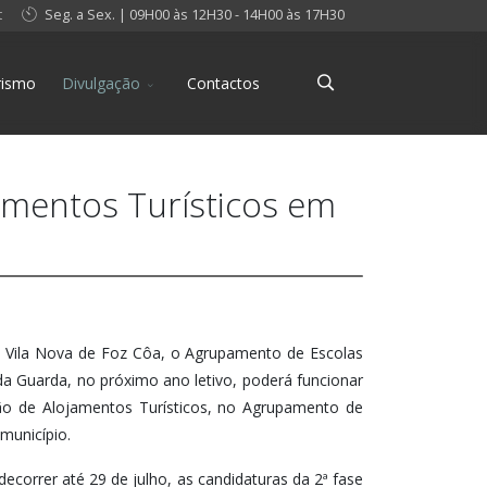
t
Seg. a Sex. | 09H00 às 12H30 - 14H00 às 17H30
rismo
Divulgação
Contactos
amentos Turísticos em
de Vila Nova de Foz Côa, o Agrupamento de Escolas
da Guarda, no próximo ano letivo, poderá funcionar
ão de Alojamentos Turísticos, no Agrupamento de
município.
ecorrer até 29 de julho, as candidaturas da 2ª fase