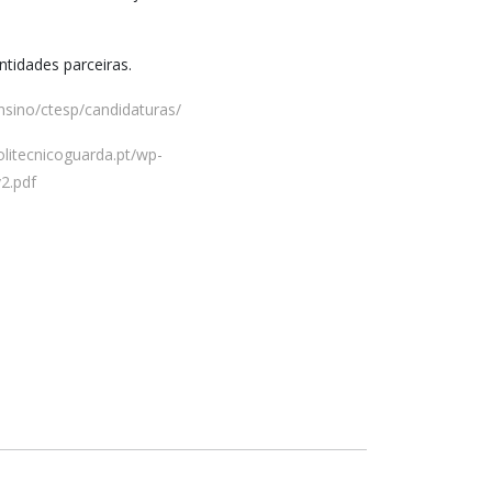
tidades parceiras.
ensino/ctesp/candidaturas/
olitecnicoguarda.pt/wp-
2.pdf