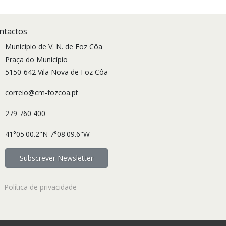
ntactos
Município de V. N. de Foz Côa
Praça do Município
5150-642 Vila Nova de Foz Côa
correio@cm-fozcoa.pt
279 760 400
41°05'00.2"N 7°08'09.6"W
Subscrever Newsletter
Política de privacidade