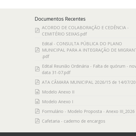
Documentos Recentes
ACORDO DE COLABORAÇÃO E CEDÊNCIA -
pdf
CEMITÉRIO SEIXAS.pdf
Edital - CONSULTA PÚBLICA DO PLANO
pdf
MUNICIPAL PARA A INTEGRAÇÃO DE MIGRAN
.pdf
Edital Reunião Ordinária - Falta de quórum - no
pdf
data 31-07.pdf
pdf
ATA CÂMARA MUNICIPAL 2026/15 de 14/07/20
documento
Modelo Anexo II
documento
Modelo Anexo I
pdf
Formulário - Modelo Proposta - Anexo III_2026
pdf
Cafetaria - caderno de encargos