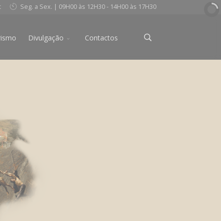
t
Seg. a Sex. | 09H00 às 12H30 - 14H00 às 17H30
rismo
Divulgação
Contactos