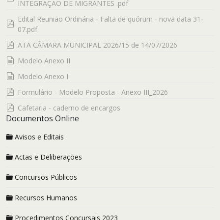
INTEGRAÇÃO DE MIGRANTES .pdf
Edital Reunião Ordinária - Falta de quórum - nova data 31-
pdf
07.pdf
pdf
ATA CÂMARA MUNICIPAL 2026/15 de 14/07/2026
documento
Modelo Anexo II
documento
Modelo Anexo I
pdf
Formulário - Modelo Proposta - Anexo III_2026
pdf
Cafetaria - caderno de encargos
Documentos Online
Avisos e Editais
Actas e Deliberações
Concursos Públicos
Recursos Humanos
Procedimentos Concursais 2023