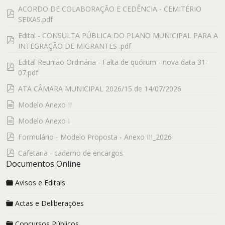
ACORDO DE COLABORAÇÃO E CEDÊNCIA - CEMITÉRIO
pdf
SEIXAS.pdf
Edital - CONSULTA PÚBLICA DO PLANO MUNICIPAL PARA A
pdf
INTEGRAÇÃO DE MIGRANTES .pdf
Edital Reunião Ordinária - Falta de quórum - nova data 31-
pdf
07.pdf
pdf
ATA CÂMARA MUNICIPAL 2026/15 de 14/07/2026
documento
Modelo Anexo II
documento
Modelo Anexo I
pdf
Formulário - Modelo Proposta - Anexo III_2026
pdf
Cafetaria - caderno de encargos
Documentos Online
Avisos e Editais
Actas e Deliberações
Concursos Públicos